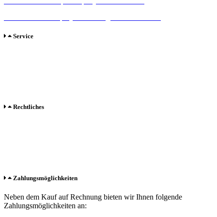
Sie wollen eine Top Company-Box bestellen?
Sie wollen ein Employer Branding Profil bestellen?
Service
FAQ / Hilfe
Versand
Bezahlung
Rechtliches
Impressum
Datenschutz
AGB
Zahlungsmöglichkeiten
Neben dem Kauf auf Rechnung bieten wir Ihnen folgende
Zahlungsmöglichkeiten an: