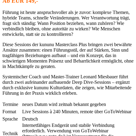
Ab EUR 149,-
Führung ist heute anspruchsvoller als je zuvor: komplexe Themen,
hybride Teams, schnelle Veränderungen. Wer Verantwortung trägt,
fragt sich ständig: Wann Position beziehen, wann zuhören? Wie
verbindlich bleiben, ohne autoritär zu wirken? Wie Menschen
entwickeln, statt sie zu kontrollieren?
Diese Sessions der kununu Masterclass Plus bringen zwei bewährte
Ansätze zusammen: einen Führungsstil, der auf Stärken, Sinn und
tragfähigen Beziehungen aufbaut – und ein Konzept, das in
schwierigen Momenten Präsenz und Beharrlichkeit ermöglicht, ohne
in Machtkämpfe zu geraten.
Systemischer Coach und Master-Trainer Leonard Miesbauer führt
durch zwei aufeinander aufbauende Deep Dive-Sessions – ergänzt
durch exklusive kununu Kulturdaten, die zeigen, wie Mitarbeitende
Führung in der Praxis wirklich erleben.
Termine
neues Datum wird zeitnah bekannt gegeben
Format
Live Sessions à 240 Minuten, remote über GoToWebinar
Sprache
Deutsch
Internetfähiges Endgerät und stabile Verbindung
erforderlich. Verwendung von GoToWebinar
Technik