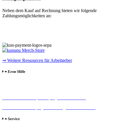
Neben dem Kauf auf Rechnung bieten wir folgende
Zahlungsmöglichkeiten an:
➞ Weitere Ressourcen für Arbeitgeber
Erste Hilfe
Sie haben Fragen zu den Produkten,benötigen Hilfe bei der
Bestellung oder möchten einen Fehler melden?
Sie wollen eine Top Company-Box bestellen?
Sie wollen ein Employer Branding Profil bestellen?
Service