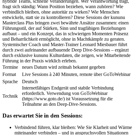
hybride Teams, schnelle Veränderungen. Wer Verantwortung trägt,
fragt sich ständig: Wann Position beziehen, wann zuhören? Wie
verbindlich bleiben, ohne autoritär zu wirken? Wie Menschen
entwickeln, statt sie zu kontrollieren? Diese Sessions der kununu
Masterclass Plus bringen zwei bewährte Ansätze zusammen: einen
Führungsstil, der auf Stärken, Sinn und tragfähigen Beziehungen
aufbaut – und ein Konzept, das in schwierigen Momenten Präsenz
und Beharrlichkeit ermöglicht, ohne in Machtkämpfe zu geraten.
Systemischer Coach und Master-Trainer Leonard Miesbauer führt
durch zwei aufeinander aufbauende Deep Dive-Sessions – ergänzt
durch exklusive kununu Kulturdaten, die zeigen, wie Mitarbeitende
Führung in der Praxis wirklich erleben.
Termine
neues Datum wird zeitnah bekannt gegeben
Format
Live Sessions à 240 Minuten, remote über GoToWebinar
Sprache
Deutsch
Internetfähiges Endgerät und stabile Verbindung
erforderlich. Verwendung von GoToWebinar
Technik
(https://www.goto.de/) ist Voraussetzung für die
Teilnahme an den Deep-Dive-Sessions.
Das erwartet Sie in den Sessions:
Verbindend führen, klar bleiben: Wie Sie Klarheit und Wärme
miteinander verbinden – und in anspruchsvollen Situationen